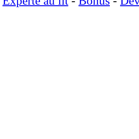
Experte au lit
-
Bonus
-
Dev