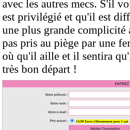
avec les autres mecs. S'il vou
est privilégié et qu'il est d
une plus grande complicité à
pas pris au piège par une fe
où qu'il aille et il sentira q
très bon départ !
ENTREZ 
Votre prénom :
Votre nom :
Votre e-mail :
Prix actuel :
14,90 Euros (Abonnement pour 1 an)